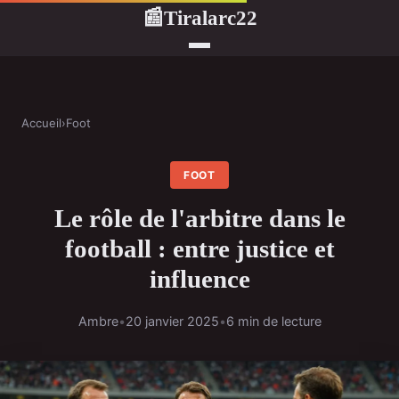
Tiralarc22
📰
Accueil
›
Foot
FOOT
Le rôle de l'arbitre dans le
football : entre justice et
influence
Ambre
•
20 janvier 2025
•
6 min de lecture