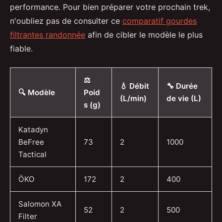
performance. Pour bien préparer votre prochain trek,
n'oubliez pas de consulter ce
comparatif gourdes
filtrantes randonnée
afin de cibler le modèle le plus
fiable.
⚖️
💧 Débit
🔧 Durée
🔍 Modèle
Poid
(L/min)
de vie (L)
s (g)
Katadyn
BeFree
73
2
1000
Tactical
ÖKO
172
2
400
Salomon XA
52
2
500
Filter