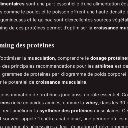
limentaires
sont une part essentielle d’une alimentation équ
s comme le poulet et le poisson offrent une haute densité 
légumineuses et le quinoa sont d’excellentes sources végét
iming de ces protéines permet d’optimiser la
croissance mus
iming des protéines
d’optimiser la
musculation
, comprendre le
dosage protéine
une des principales recommandations pour les
athlètes
est d
,2 grammes de protéines par kilogramme de poids corporel p
r le potentiel de
croissance musculaire
.
consommation de protéines joue aussi un rôle essentiel. 
éines
riche en acides aminés, comme la
whey
, dans les 30 
 peut améliorer la
synthèse des protéines
musculaires. C
t souvent appelé “fenêtre anabolique”, une période où les 
aux nutriments nécessaires à leur réparation et développeme