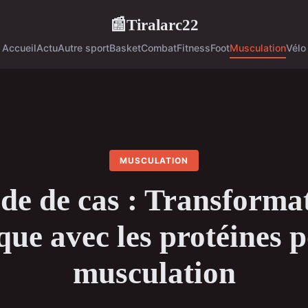
Tiralarc22
📰
Accueil
Actu
Autre sport
Basket
Combat
Fitness
Foot
Musculation
Vélo
MUSCULATION
de de cas : Transforma
que avec les protéines p
musculation