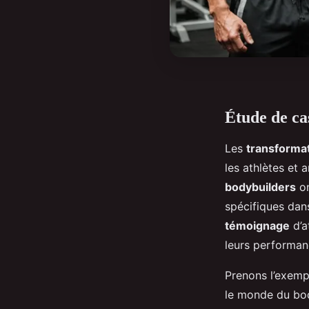
Étude de ca
Les
transforma
les athlètes et 
bodybuilders
on
spécifiques dans
témoignage
d’a
leurs performan
Prenons l’exemp
le monde du bod