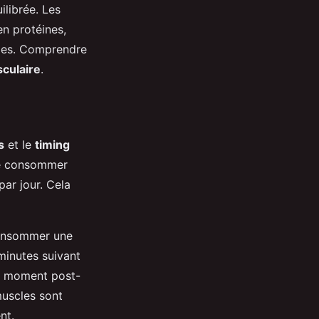
ilibrée. Les
en protéines,
ales. Comprendre
culaire
.
s
et le
timing
e consommer
ar jour. Cela
Consommer une
minutes suivant
e moment post-
muscles sont
nt.