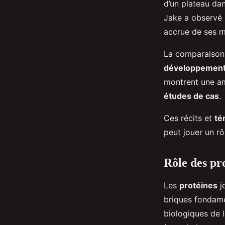
d’un plateau dan
Jake a observé 
accrue de ses m
La comparaiso
développement
montrent une am
études de cas
.
Ces récits et
té
peut jouer un rô
Rôle des pr
Les
protéines
j
briques fondame
biologiques de l