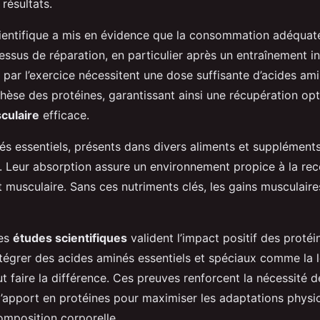
résultats.
ientifique a mis en évidence que la consommation adéquat
essus de réparation, en particulier après un entraînement i
 par l’exercice nécessitent une dose suffisante d’acides am
thèse des protéines, garantissant ainsi une récupération op
culaire
efficace.
és essentiels, présents dans divers aliments et suppléments
. Leur absorption assure un environnement propice à la rec
 musculaire. Sans ces nutriments clés, les gains musculair
les
études scientifiques
valident l’impact positif des protéi
tégrer des acides aminés essentiels et spéciaux comme la 
t faire la différence. Ces preuves renforcent la nécessité de
’apport en protéines pour maximiser les adaptations physi
omposition corporelle.