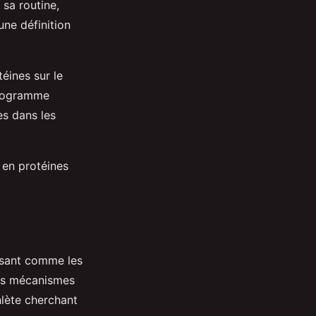
 sa routine,
ne définition
éines sur le
 programme
es dans les
 en protéines
ssant comme les
les mécanismes
hlète cherchant