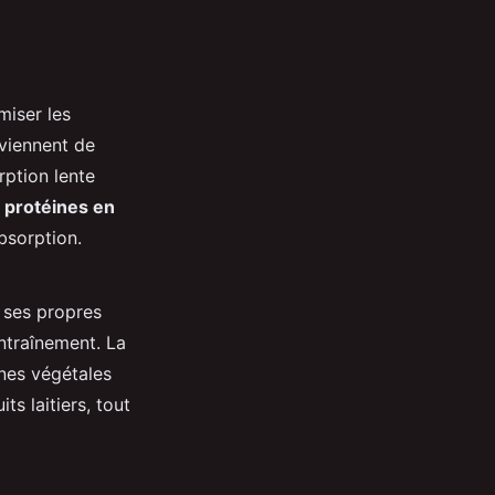
miser les
oviennent de
rption lente
s
protéines en
bsorption.
 ses propres
ntraînement. La
ines végétales
ts laitiers, tout