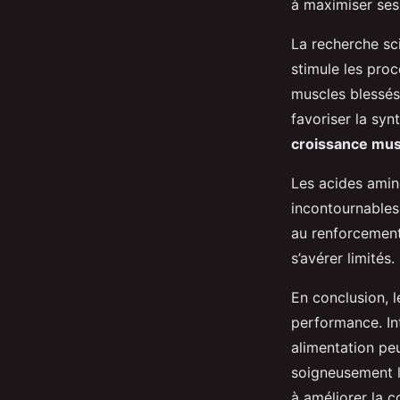
à maximiser ses 
La recherche sc
stimule les proc
muscles blessés
favoriser la syn
croissance mus
Les acides amin
incontournables
au renforcement
s’avérer limités.
En conclusion, 
performance. In
alimentation peu
soigneusement l
à améliorer la c