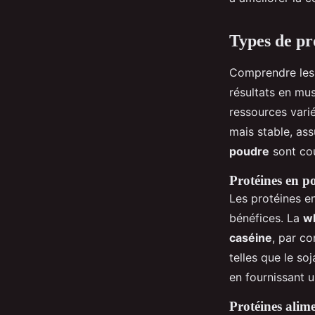
Types de pro
Comprendre le
résultats en mu
ressources varié
mais stable, as
poudre
sont cou
Protéines en p
Les protéines e
bénéfices. La
w
caséine
, par co
telles que le soj
en fournissant u
Protéines alim