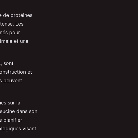
e de protéines
ntense. Les
inés pour
timale et une
, sont
onstruction et
es peuvent
nes sur la
leucine dans son
 planifier
ologiques visant