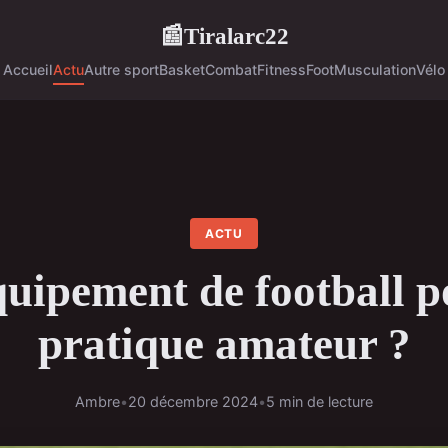
Tiralarc22
📰
Accueil
Actu
Autre sport
Basket
Combat
Fitness
Foot
Musculation
Vélo
ACTU
quipement de football p
pratique amateur ?
Ambre
•
20 décembre 2024
•
5 min de lecture