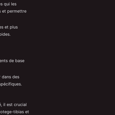
s qui les
s et permettre
es et plus
pides.
ments de base
r dans des
spécifiques.
il est crucial
rotege-tibias et