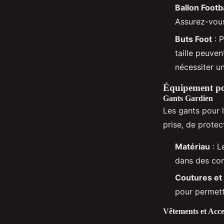
Ballon Footba
Assurez-vous
Buts Foot
: P
taille peuven
nécessiter u
Équipement po
Gants Gardien
Les gants pour 
prise, de protec
Matériau
: L
dans des con
Coutures et
pour permett
Vêtements et Acce