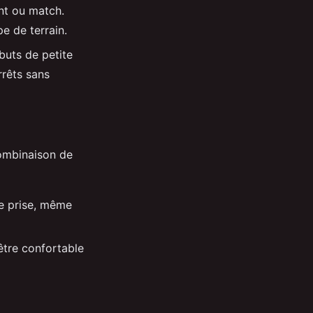
ent ou match.
e de terrain.
buts de petite
arrêts sans
combinaison de
ne prise, même
 être confortable