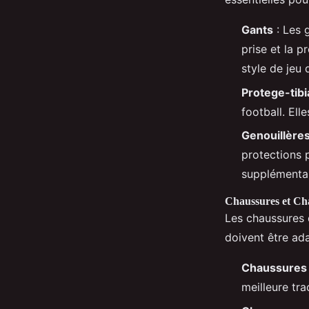
Gants
: Les 
prise et la p
style de jeu 
Protege-tibi
football. Ell
Genouillère
protections p
supplémentai
Chaussures et Cha
Les chaussures d
doivent être ada
Chaussures 
meilleure tra