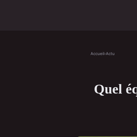
Accueil
›
Actu
Quel é