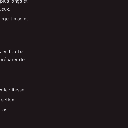
plus longs et
ueux.
ege-tibias et
 en football.
 préparer de
 la vitesse.
rection.
ras.