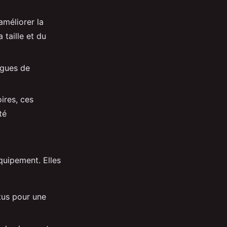
améliorer la
 taille et du
igues de
ires, ces
té
quipement. Elles
tus pour une