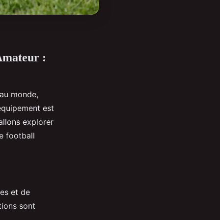
Amateur :
s au monde,
 équipement est
allons explorer
e football
ues et de
tions sont