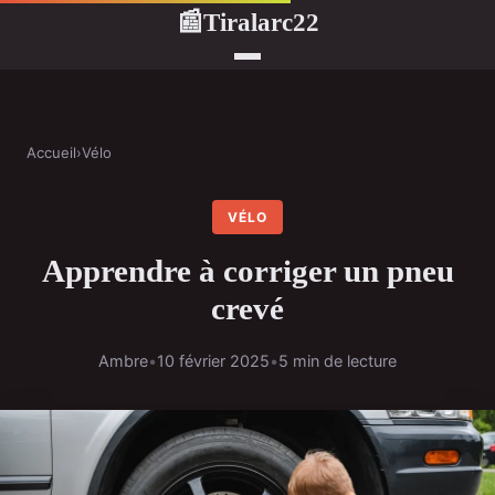
Tiralarc22
📰
Accueil
›
Vélo
VÉLO
Apprendre à corriger un pneu
crevé
Ambre
•
10 février 2025
•
5 min de lecture