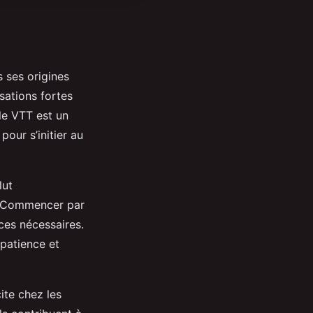
s ses origines
sations fortes
 le VTT est un
our s’initier au
lut
s. Commencer par
ces nécessaires.
patience et
cite chez les