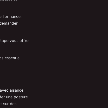
performance.
à demander
tape vous offre
as essentiel
 avec aisance.
der une posture
ut sur des