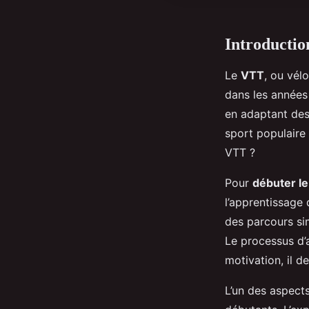
Introducti
Le
VTT
, ou vél
dans les années
en adaptant des 
sport populaire
VTT ?
Pour
débuter l
l’apprentissage
des parcours si
Le processus d’
motivation, il d
L’un des aspect