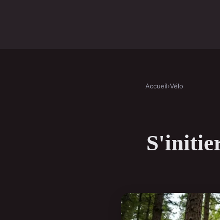
Accueil
›
Vélo
S'initie