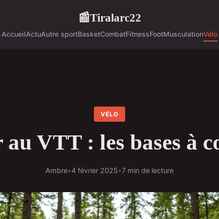
Tiralarc22
📰
Accueil
Actu
Autre sport
Basket
Combat
Fitness
Foot
Musculation
Vélo
VÉLO
r au VTT : les bases à 
Ambre
•
4 février 2025
•
7 min de lecture