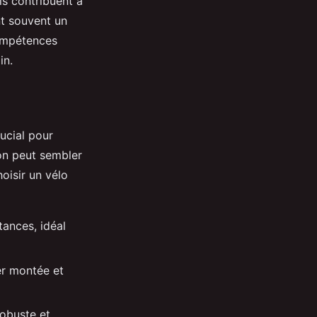
ls contribuent à
t souvent un
ompétences
in.
ucial pour
ion peut sembler
oisir un vélo
tances, idéal
er montée et
robuste et