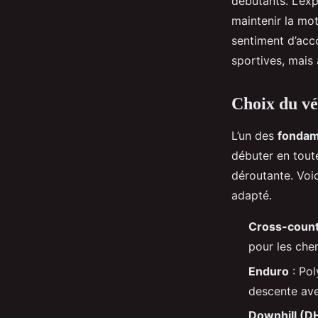
débutants. L’ex
maintenir la mo
sentiment d’ac
sportives, mais 
Choix du vé
L’un des
fondam
débuter en toute
déroutante. Voic
adapté.
Cross-count
pour les che
Enduro
: Pol
descente ave
Downhill (D