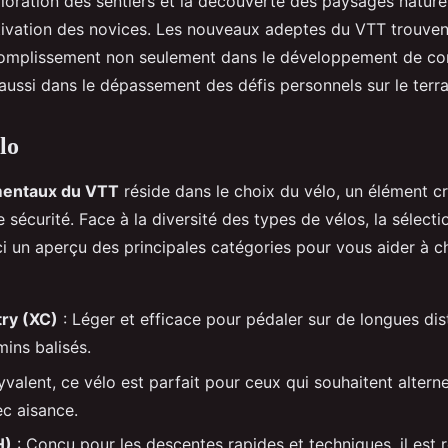
ploration des sentiers et la découverte des paysages nature
tivation des novices. Les nouveaux adeptes du VTT trouven
complissement non seulement dans le développement de c
aussi dans le dépassement des défis personnels sur le terra
lo
entaux du VTT
réside dans le choix du vélo, un élément cr
 sécurité. Face à la diversité des types de vélos, la sélect
i un aperçu des principales catégories pour vous aider à ch
ry (XC)
: Léger et efficace pour pédaler sur de longues dis
mins balisés.
yvalent, ce vélo est parfait pour ceux qui souhaitent altern
c aisance.
H)
: Conçu pour les descentes rapides et techniques, il est 