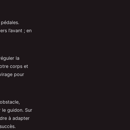
 pédales.
rs l’avant ; en
réguler la
otre corps et
virage pour
obstacle,
 le guidon. Sur
ndre à adapter
 succès.