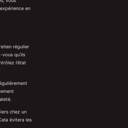
es, vous
 expérience en
etien régulier
-vous qu’ils
trôlez l’état
régulièrement
alement
aleté.
liers chez un
ela évitera les