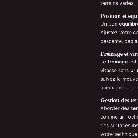
terrains variés.
Position et équ
Un bon
équilibr
Ajustez votre ce
descente, déplac
Freinage et vir
Le
freinage
est 
vitesse sans br
suivez le mouve
mieux anticiper.
Gestion des terr
Aborder des
ter
comme un rocher
des surfaces in
votre technique 