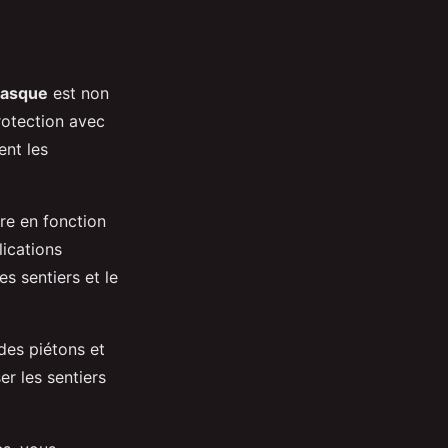
casque
est non
rotection avec
ent les
ire en fonction
lications
s sentiers et le
 des piétons et
r les sentiers