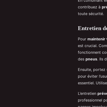
En combinant éq
contribuez à
pr
toute sécurité.
Entretien d
Pour
maintenir
est crucial. Co
fonctionnent cor
des
pneus
. Ils
Ensuite, portez 
pour éviter l’u
essentiel. Utili
L’entretien
préve
professionnel p
pannes imprévue