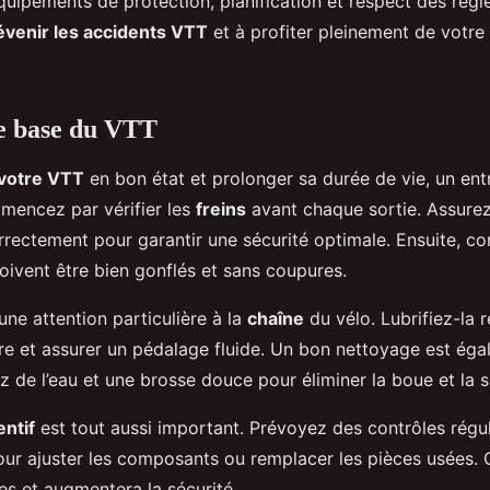
uipements de protection, planification et respect des règl
évenir les accidents VTT
et à profiter pleinement de votre
e base du VTT
 votre VTT
en bon état et prolonger sa durée de vie, un entr
mmencez par vérifier les
freins
avant chaque sortie. Assurez
rectement pour garantir une sécurité optimale. Ensuite, con
 doivent être bien gonflés et sans coupures.
une attention particulière à la
chaîne
du vélo. Lubrifiez-la 
sure et assurer un pédalage fluide. Un bon nettoyage est ég
sez de l’eau et une brosse douce pour éliminer la boue et la s
ntif
est tout aussi important. Prévoyez des contrôles régu
our ajuster les composants ou remplacer les pièces usées. C
s et augmentera la sécurité.