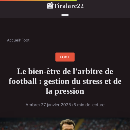
Tiralarc22
📰
Accueil
›
Foot
FOOT
Le bien-être de l'arbitre de
football : gestion du stress et de
la pression
Ambre
•
27 janvier 2025
•
6 min de lecture