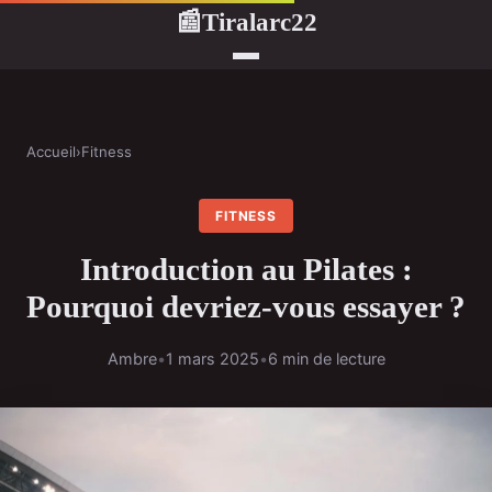
Tiralarc22
📰
Accueil
›
Fitness
FITNESS
Introduction au Pilates :
Pourquoi devriez-vous essayer ?
Ambre
•
1 mars 2025
•
6 min de lecture